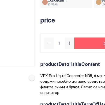
Concealer 11
C
1001385
10
price
productDetail.titleContent
VFX Pro Liquid Concealer N05, 6 мл
содржи посебно активно средство
фините линии и брчки. Лесно се на
апликатор
productDetail.titleTermOfUs