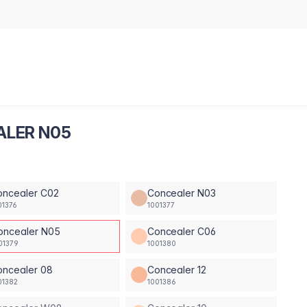
ALER N05
oncealer C02
Concealer N03
01376
1001377
oncealer N05
Concealer C06
01379
1001380
oncealer 08
Concealer 12
01382
1001386