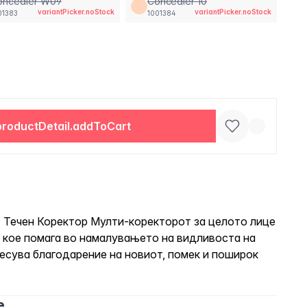
oncealer W09
Concealer 10
variantPicker.noStock
variantPicker.noStock
01383
1001384
productDetail.addToCart
. - Течен Коректор Мулти-коректорот за целото лице
 кое помага во намалувањето на видливоста на
несува благодарение на новиот, помек и поширок
e