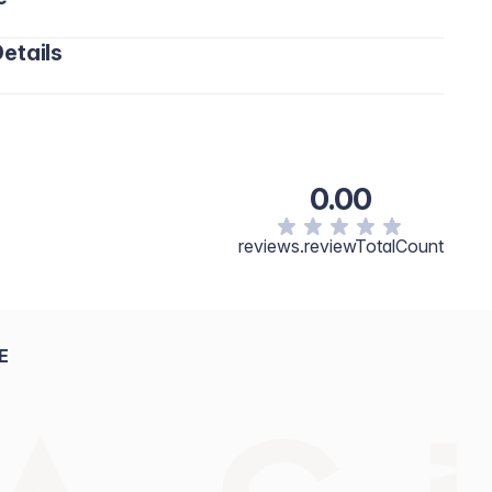
etails
0.00
reviews.reviewTotalCount
E