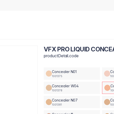
VFX PRO LIQUID CONCE
productDetail.code
Concealer N01
C
1001375
10
Concealer W04
C
1001378
10
Concealer N07
C
1001381
10