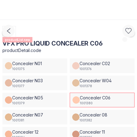
productList.new
VFX PRO LIQUID CONCEALER C06
productDetail.code
Concealer N01
Concealer C02
1001375
1001376
Concealer N03
Concealer W04
1001377
1001378
Concealer N05
Concealer C06
1001379
1001380
Concealer N07
Concealer 08
1001381
1001382
Concealer 12
Concealer 11