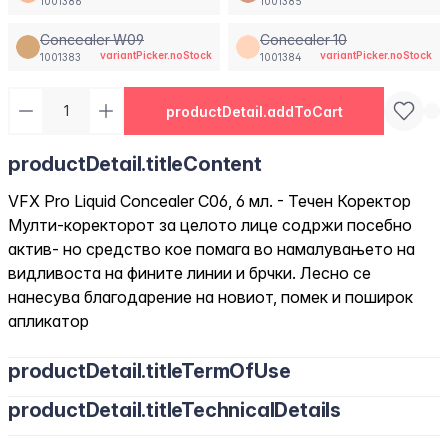
1001386
1001385
Concealer W09
Concealer 10
variantPicker.noStock
variantPicker.noStock
1001383
1001384
productDetail.addToCart
productDetail.titleContent
VFX Pro Liquid Concealer C06, 6 мл. - Течен Коректор
Мулти-коректорот за целото лице содржи посебно
актив- но средство кое помага во намалувањето на
видливоста на фините линии и брчки. Лесно се
нанесува благодарение на новиот, помек и поширок
апликатор
productDetail.titleTermOfUse
productDetail.titleTechnicalDetails