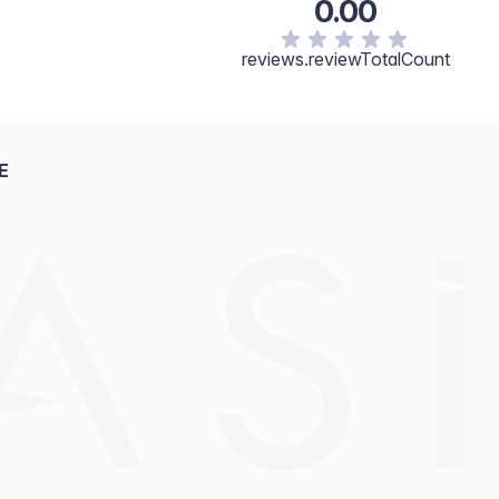
0.00
reviews.reviewTotalCount
E