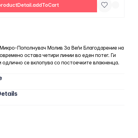
productDetail.addToCart
р. - Микро-Пополнувач Молив За Веѓи Благодарение на
времено остава четири линии во еден потег. Ги
и одлично се вклопува со постоечките влакненца.
e
etails