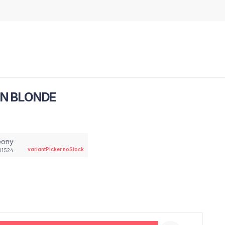
EN BLONDE
bony
variantPicker.noStock
01524