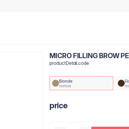
MICRO FILLING BROW P
productDetail.code
Blonde
E
1001028
10
price