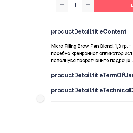
productDetail.titleContent
Micro Filling Brow Pen Blond, 1,3 г
посебно креираниот апликатор исто
пополнува проретчените подрачја 
productDetail.titleTermOfUs
productDetail.titleTechnicalD