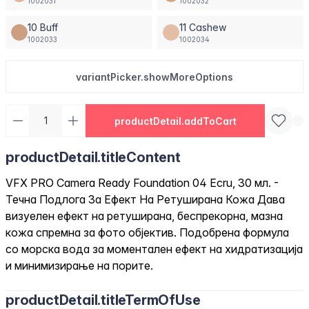
1002031
1002032
10 Buff
11 Cashew
1002033
1002034
variantPicker.showMoreOptions
productDetail.addToCart
productDetail.titleContent
VFX PRO Camera Ready Foundation 04 Ecru, 30 мл. -
Течна Подлога За Ефект На Ретуширана Кожа Дава
визуелен ефект на ретуширана, беспрекорна, мазна
кожа спремна за фото објектив. Подобрена формула
со морска вода за моментален ефект на хидратизација
и минимизирање на порите.
productDetail.titleTermOfUse