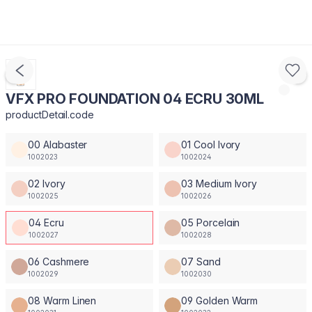
VFX PRO FOUNDATION 04 ECRU 30ML
productDetail.code
00 Alabaster
01 Cool Ivory
1002023
1002024
02 Ivory
03 Medium Ivory
1002025
1002026
04 Ecru
05 Porcelain
1002027
1002028
06 Cashmere
07 Sand
1002029
1002030
08 Warm Linen
09 Golden Warm