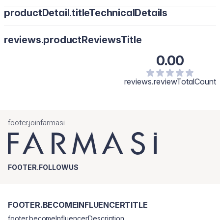
productDetail.titleTechnicalDetails
reviews.productReviewsTitle
0.00
reviews.reviewTotalCount
footer.joinfarmasi
FOOTER.FOLLOWUS
FOOTER.BECOMEINFLUENCERTITLE
footer.becomeInfluencerDescription