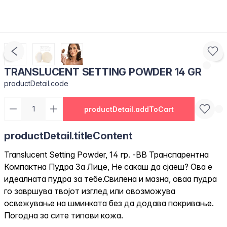
TRANSLUCENT SETTING POWDER 14 GR
productDetail.code
productDetail.addToCart
productDetail.titleContent
Translucent Setting Powder, 14 гр. -BB Транспарентна
Компактна Пудра За Лице, Не сакаш да сјаеш? Ова е
идеалната пудра за тебе.Свилена и мазна, оваа пудра
го завршува твојот изглед или овозможува
освежување на шминката без да додава покривање.
Погодна за сите типови кожа.