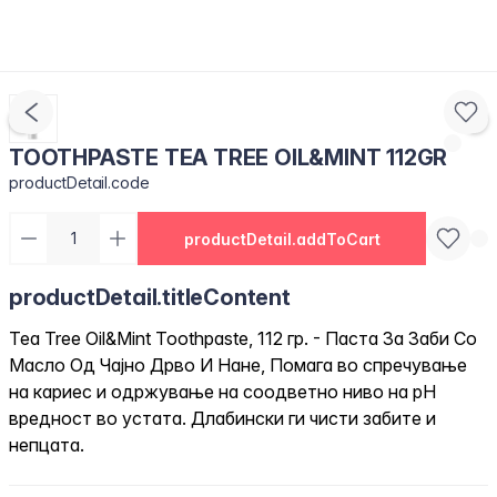
TOOTHPASTE TEA TREE OIL&MINT 112GR
productDetail.code
productDetail.addToCart
productDetail.titleContent
Tea Tree Oil&Mint Toothpaste, 112 гр. - Паста За Заби Со
Масло Од Чајно Дрво И Нане, Помага во спречување
на кариес и одржување на соодветно ниво на pH
вредност во устата. Длабински ги чисти забите и
непцата.