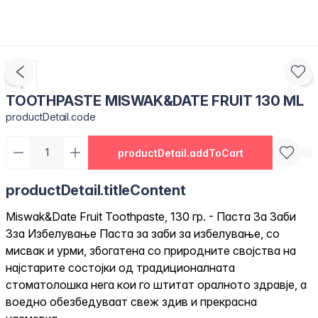
TOOTHPASTE MISWAK&DATE FRUIT 130 ML
productDetail.code
productDetail.addToCart
productDetail.titleContent
Miswak&Date Fruit Toothpaste, 130 гр. - Паста За Заби
Зза Избелување Паста за заби за избелување, со
мисвак и урми, збогатена со природните својства на
најстарите состојки од традиционалната
стоматолошка нега кои го штитат оралното здравје, а
воедно обезбедуваат свеж здив и прекрасна