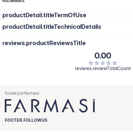
насмевка.
productDetail.titleTermOfUse
productDetail.titleTechnicalDetails
reviews.productReviewsTitle
0.00
reviews.reviewTotalCount
footer.joinfarmasi
FOOTER.FOLLOWUS