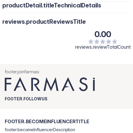
productDetail.titleTechnicalDetails
reviews.productReviewsTitle
0.00
reviews.reviewTotalCount
footer.joinfarmasi
FOOTER.FOLLOWUS
FOOTER.BECOMEINFLUENCERTITLE
footer.becomeInfluencerDescription