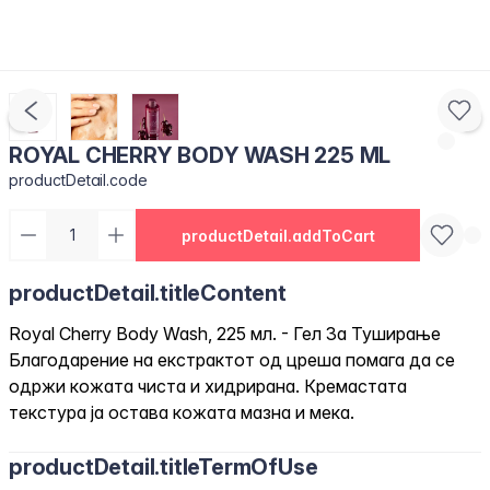
ROYAL CHERRY BODY WASH 225 ML
productDetail.code
productDetail.addToCart
productDetail.titleContent
Royal Cherry Body Wash, 225 мл. - Гел За Туширање
Благодарение на екстрактот од цреша помага да се
одржи кожата чиста и хидрирана. Кремастата
текстура ја остава кожата мазна и мека.
productDetail.titleTermOfUse