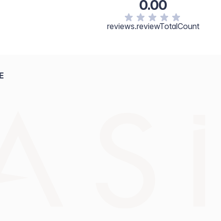
0.00
reviews.reviewTotalCount
E