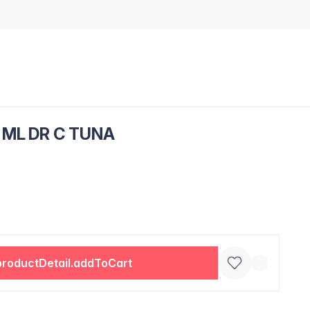
 ML DR C TUNA
productDetail.addToCart