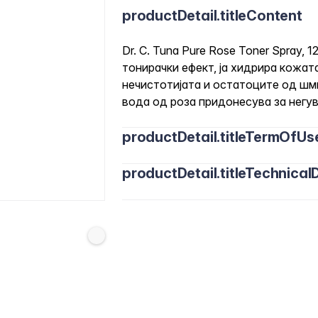
productDetail.titleContent
Dr. C. Tuna Pure Rose Toner Spray, 
тонирачки ефект, ја хидрира кожат
нечистотијата и остатоците од шм
вода од роза придонесува за негу
productDetail.titleTermOfUs
productDetail.titleTechnicalD
Нанесете на лицето и вратот наутр
прскате или да нанесете со памуч
Вода од цветови на Данаск Роза, 