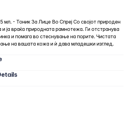
125 мл. - Тоник За Лице Во Спреј Со својот природен
а и ја враќа природната рамнотежа. Ги отстранува
инка и помага во стеснување на порите. Чистата
вање на вашата кожа и ѝ дава младешки изглед.
e
etails
о и/или преку ден по потреба. Можете директно да
на вата за нежно чистење и освежување на кожата.
Феноксиетанол, Хлорфенезин, Вода, Глицерин.