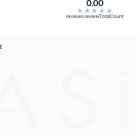
0.00
reviews.reviewTotalCount
E