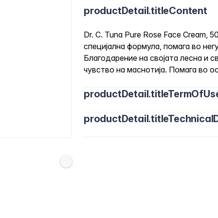
productDetail.titleContent
Dr. C. Tuna Pure Rose Face Cream, 
специјална формула, помага во нег
Благодарение на својата лесна и с
чувство на маснотија. Помага во о
productDetail.titleTermOfUs
productDetail.titleTechnicalD