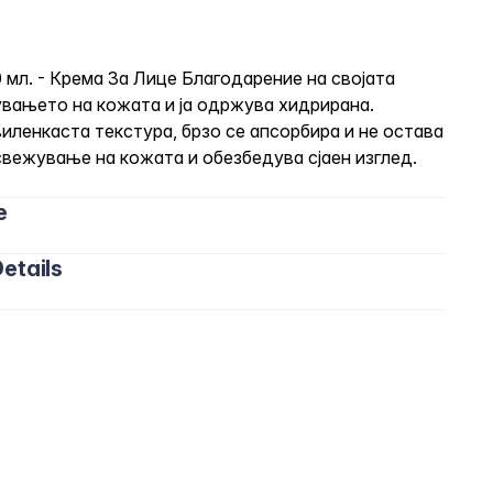
50 мл. - Крема За Лице Благодарение на својата
увањето на кожата и ја одржува хидрирана.
виленкаста текстура, брзо се апсорбира и не остава
свежување на кожата и обезбедува сјаен изглед.
e
etails