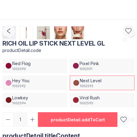
RICH OIL LIP STICK NEXT LEVEL GL
productDetail.code
Red Flag
Pixel Pink
1002590
1002591
Hey You
Next Level
1002592
1002593
Lowkey
Viral Rush
1002594
1002595
productDetail.addToCart
productDetail.titleContent