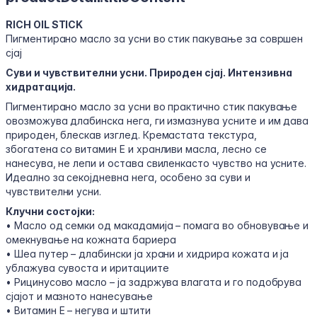
RICH OIL STICK
Пигментирано масло за усни во стик пакување за совршен
сјај
Суви и чувствителни усни. Природен сјај. Интензивна
хидратација.
Пигментирано масло за усни во практично стик пакување
овозможува длабинска нега, ги измазнува усните и им дава
природен, блескав изглед. Кремастата текстура,
збогатена со витамин Е и хранливи масла, лесно се
нанесува, не лепи и остава свиленкасто чувство на усните.
Идеално за секојдневна нега, особено за суви и
чувствителни усни.
Клучни состојки:
• Масло од семки од макадамија – помага во обновување и
омекнување на кожната бариера
• Шеа путер – длабински ја храни и хидрира кожата и ја
ублажува сувоста и иритациите
• Рицинусово масло – ја задржува влагата и го подобрува
сјајот и мазното нанесување
• Витамин Е – негува и штити