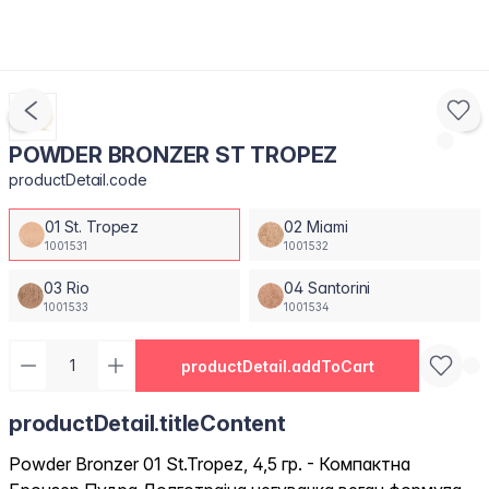
POWDER BRONZER ST TROPEZ
productDetail.code
01 St. Tropez
02 Miami
1001531
1001532
03 Rio
04 Santorini
1001533
1001534
productDetail.addToCart
productDetail.titleContent
Powder Bronzer 01 St.Tropez, 4,5 гр. - Компактна