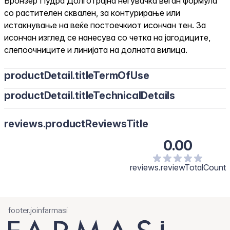
Бронзер Пудра Долготрајна негувачка веган формула
со растителен сквален, за контурирање или
истакнување на веќе постоечкиот исончан тен. За
исончан изглед се нанесува со четка на јагодиците,
слепоочниците и линијата на долната вилица.
productDetail.titleTermOfUse
productDetail.titleTechnicalDetails
reviews.productReviewsTitle
0.00
reviews.reviewTotalCount
footer.joinfarmasi