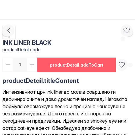
INK LINER BLACK
productDetail.code
productDetail.addToCart
productDetail.titleContent
Интензивниот црн ink liner во молив совршено ги
дефинира очите и дава драматичен изглед. Неговата
формула овозможува лесно и прецизно нанесување
без размачкување. Долготраен е и отпорен на
секојдневни предизвици. Идеален за smokey eye или
остар cat-eye ефект. Обезбедува длабочина и