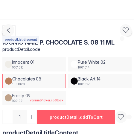
productList.discount
ICONIC NAIL P. CHOCOLATE S. 08 11 ML
productDetail.code
Innocent 01
Pure White 02
1001013
1001014
Chocolates 08
Black Art 14
1001020
1001026
Frosty 09
variantPicker.noStock
1001021
productDetail.addToCart
productDetail.titleContent