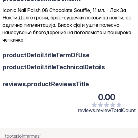
Iconic Nail Polish 08 Chocolate Souffle, 11 мл. - Лак За
Нокти Долготрајни, брзо-сушечки лакови за нокти, со
одлична пигментација. Висок сјај и уште полесно
нанесување благодарение на поголемата и поширока
четкичка.
productDetail.titleTermOfUse
productDetail.titleTechnicalDetails
reviews.productReviewsTitle
0.00
reviews.reviewTotalCount
footer.joinfarmasi