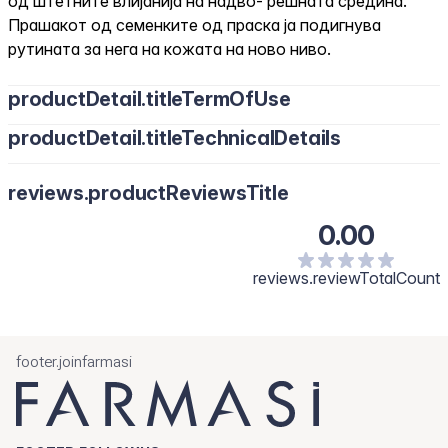
од штетните влијанија на надво- решната средина.
Прашакот од семенките од праска ја подигнува
рутината за нега на кожата на ново ниво.
productDetail.titleTermOfUse
productDetail.titleTechnicalDetails
reviews.productReviewsTitle
0.00
reviews.reviewTotalCount
footer.joinfarmasi