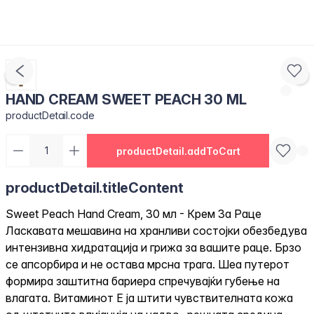
HAND CREAM SWEET PEACH 30 ML
productDetail.code
productDetail.addToCart
productDetail.titleContent
Sweet Peach Hand Cream, 30 мл - Крем За Раце
Ласкавата мешавина на хранливи состојки обезбедува
интензивна хидратација и грижа за вашите раце. Брзо
се апсорбира и не остава мрсна трага. Шеа путерот
формира заштитна бариера спречувајќи губење на
влагата. Витаминот Е ја штити чувствителната кожа