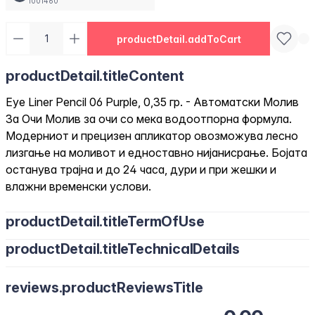
1001460
productDetail.addToCart
productDetail.titleContent
Eye Liner Pencil 06 Purple, 0,35 гр. - Автоматски Молив
За Очи Молив за очи со мека водоотпорна формула.
Модерниот и прецизен апликатор овозможува лесно
лизгање на моливот и едноставно нијанисрање. Бојата
останува трајна и до 24 часа, дури и при жешки и
влажни временски услови.
productDetail.titleTermOfUse
productDetail.titleTechnicalDetails
reviews.productReviewsTitle