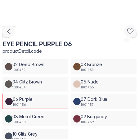
EYE PENCIL PURPLE 06
productDetail.code
02 Deep Brown
03 Bronze
1001452
1001453
04 Glitz Brown
05 Nude
1001454
1001455
06 Purple
07 Dark Blue
1001456
1001457
08 Metal Green
09 Burgundy
1001458
1001459
10 Glitz Grey