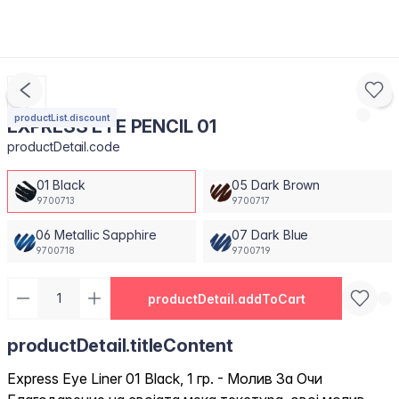
productList.discount
EXPRESS EYE PENCIL 01
productDetail.code
01 Black
05 Dark Brown
9700713
9700717
06 Metallic Sapphire
07 Dark Blue
9700718
9700719
productDetail.addToCart
productDetail.titleContent
Express Eye Liner 01 Black, 1 гр. - Молив За Очи