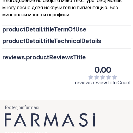
Благодарение на својата мека текстура, овој молив
многу лесно дава исклучителна пигментација. Без
минерални масла и парафини.
productDetail.titleTermOfUse
productDetail.titleTechnicalDetails
reviews.productReviewsTitle
0.00
reviews.reviewTotalCount
footer.joinfarmasi