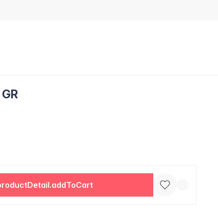
 GR
productDetail.addToCart