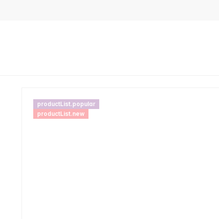
productList.popular
productList.new