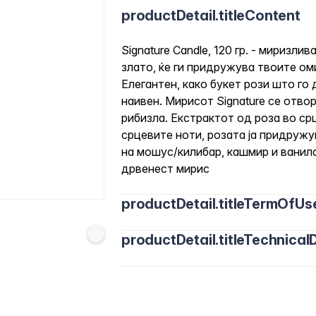
productDetail.titleContent
Signature Candle, 120 гр. - миризли
злато, ќе ги придружува твоите ом
Елегантен, како букет рози што го
наивен. Мирисот Signature се отво
рибизла. Екстрактот од роза во ср
срцевите ноти, розата ја придружу
на мошус/килибар, кашмир и ванила
дрвенест мирис
productDetail.titleTermOfUs
productDetail.titleTechnicalD