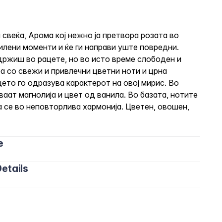
ва свеќа, Арома кој нежно ја претвора розата во
илени моменти и ќе ги направи уште повредни.
 држиш во рацете, но во исто време слободен и
ра со свежи и привлечни цветни ноти и црна
цето го одразува карактерот на овој мирис. Во
ваат магнолија и цвет од ванила. Во базата, нотите
 се во неповторлива хармонија. Цветен, овошен,
e
etails