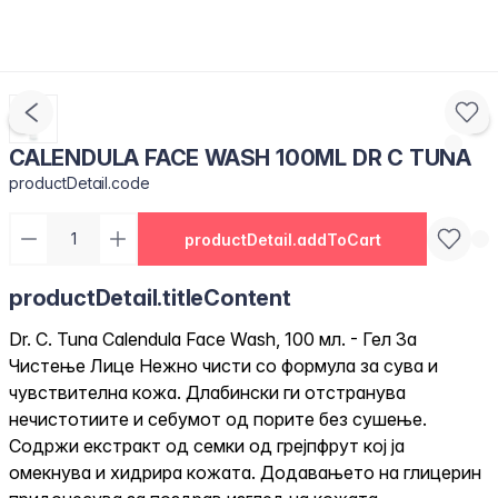
CALENDULA FACE WASH 100ML DR C TUNA
productDetail.code
productDetail.addToCart
productDetail.titleContent
Dr. C. Tuna Calendula Face Wash, 100 мл. - Гел За
Чистење Лице Нежно чисти со формула за сува и
чувствителна кожа. Длабински ги отстранува
нечистотиите и себумот од порите без сушење.
Содржи екстракт од семки од грејпфрут кој ја
омекнува и хидрира кожата. Додавањето на глицерин