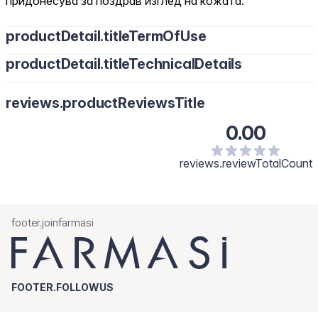
придонесува за поздрав изглед на кожата.
productDetail.titleTermOfUse
productDetail.titleTechnicalDetails
reviews.productReviewsTitle
0.00
reviews.reviewTotalCount
footer.joinfarmasi
FOOTER.FOLLOWUS