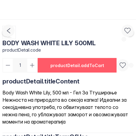
BODY WASH WHITE LILY 500ML
productDetail.code
productDetail.addToCart
productDetail.titleContent
Body Wash White Lily, 500 мл - Гел За Ттуширање
Нежноста на природата во секоја капка! Идеални за
секојдневна употреба, го обвиткуваат телото со
нежна пена, го ублажуваат заморот и овозможуваат
моменти на ароматерапија