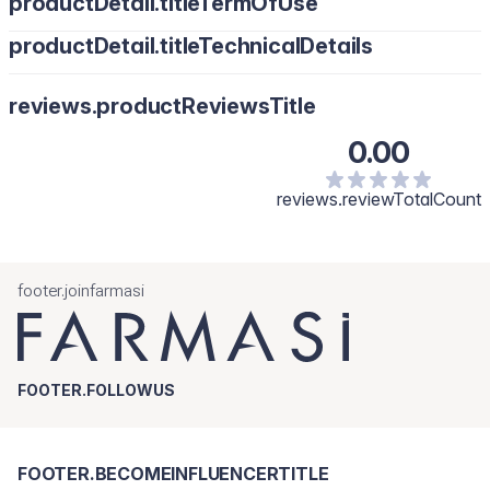
productDetail.titleTermOfUse
productDetail.titleTechnicalDetails
reviews.productReviewsTitle
0.00
reviews.reviewTotalCount
footer.joinfarmasi
FOOTER.FOLLOWUS
FOOTER.BECOMEINFLUENCERTITLE