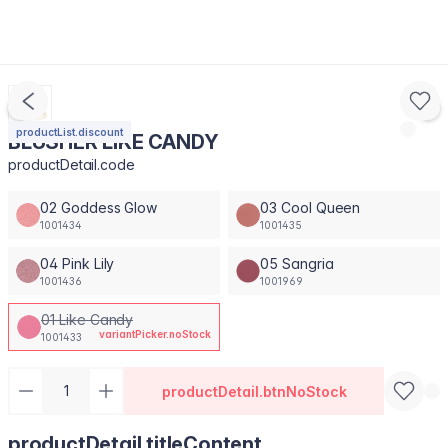
productList.discount
BLUSHER LIKE CANDY
productDetail.code
02 Goddess Glow
03 Cool Queen
1001434
1001435
04 Pink Lily
05 Sangria
1001436
1001969
01 Like Candy
variantPicker.noStock
1001433
productDetail.btnNoStock
productDetail.titleContent