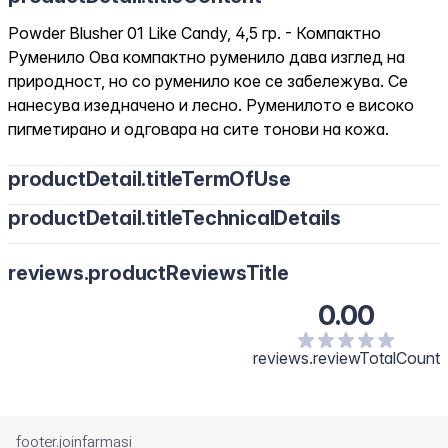
Powder Blusher 01 Like Candy, 4,5 гр. - Компактно
Руменило Ова компактно руменило дава изглед на
природност, но со руменило кое се забележува. Се
нанесува изедначено и лесно. Руменилото е високо
пигметирано и одговара на сите тонови на кожа.
productDetail.titleTermOfUse
productDetail.titleTechnicalDetails
reviews.productReviewsTitle
0.00
reviews.reviewTotalCount
footer.joinfarmasi