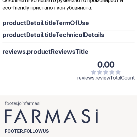
сквалените во нашето руменило го промовираат и
eco-friendly пристапот кон убавината.
productDetail.titleTermOfUse
productDetail.titleTechnicalDetails
reviews.productReviewsTitle
0.00
reviews.reviewTotalCount
footer.joinfarmasi
FOOTER.FOLLOWUS