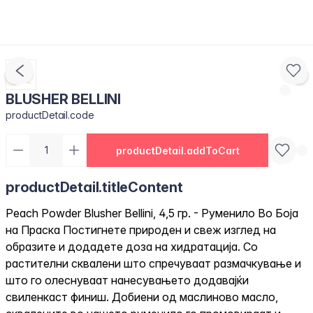
BLUSHER BELLINI
productDetail.code
productDetail.addToCart
productDetail.titleContent
Peach Powder Blusher Bellini, 4,5 гр. - Руменило Во Боја
на Праска Постигнете природен и свеж изглед на
образите и додадете доза на хидратација. Со
растителни сквалени што спречуваат размачкување и
што го олеснуваат нанесувањето додавајќи
свиленкаст финиш. Добиени од маслиново масло,