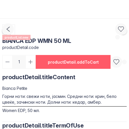
productList.new
BIANCA EDP WMN 50 ML
productDetail.code
productDetail.addToCart
productDetail.titleContent
Bianca Petite
Горни ноти: свежи ноти, јасмин. Средни ноти: крин, бело
цвеќе, зачински ноти. Долни ноти: кедар, амбер.
Women EDP, 50 мл.
productDetail.titleTermOfUse