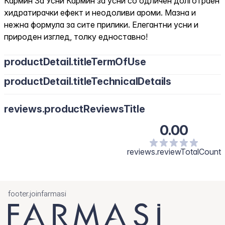
Кармин За Усни Кармин за усни со одличен долготраен
хидратирачки ефект и неодоливи ароми. Мазна и
нежна формула за сите прилики. Елегантни усни и
природен изглед, толку едноставно!
productDetail.titleTermOfUse
productDetail.titleTechnicalDetails
reviews.productReviewsTitle
0.00
reviews.reviewTotalCount
footer.joinfarmasi