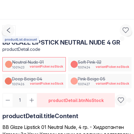
productList.discount
BB GLAZE LIPSTICK NEUTRAL NUDE 4 GR
productDetail.code
Neutral Nude 01
Soft Pink 02
variantPicker.noStock
variantPicker.noStock
1001423
1001424
Deep Beige 04
Pink Beige 05
variantPicker.noStock
variantPicker.noStock
1001426
1001427
productDetail.btnNoStock
productDetail.titleContent
BB Glaze Lipstick 01 Neutral Nude, 4 гр. - Хидратантен