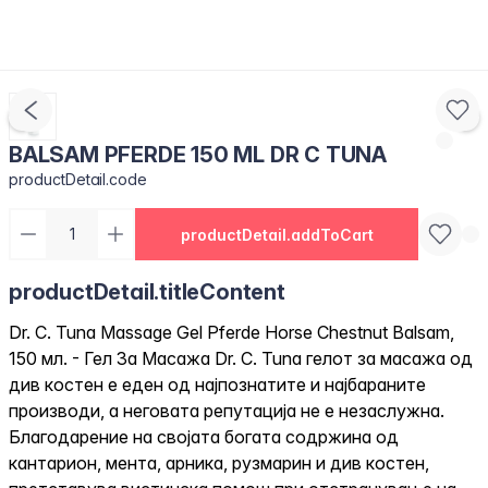
BALSAM PFERDE 150 ML DR C TUNA
productDetail.code
productDetail.addToCart
productDetail.titleContent
Dr. C. Tuna Massage Gel Pferde Horse Chestnut Balsam,
150 мл. - Гел За Масажа Dr. C. Tuna гелот за масажа од
див костен е еден од најпознатите и најбараните
производи, а неговата репутација не е незаслужна.
Благодарение на својата богата содржина од
кантарион, мента, арника, рузмарин и див костен,