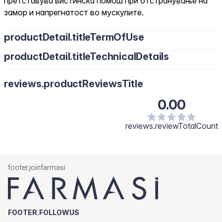
претставува вистинска помош при отстранување на
замор и напрегнатост во мускулите.
productDetail.titleTermOfUse
productDetail.titleTechnicalDetails
reviews.productReviewsTitle
0.00
reviews.reviewTotalCount
footer.joinfarmasi
FOOTER.FOLLOWUS